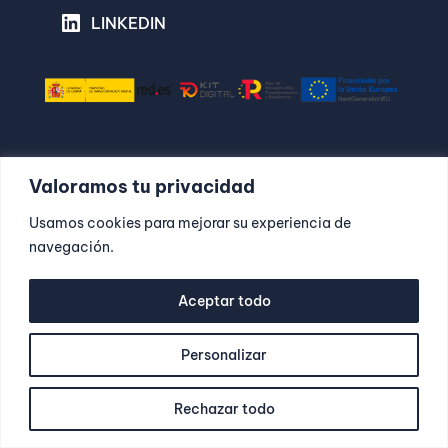
LINKEDIN
Valoramos tu privacidad
POLÍTICA DE PRIVACIDAD
Usamos cookies para mejorar su experiencia de
POLÍTICA DE COOKIES
AVISO LEGAL
navegación.
CONTACTO
Aceptar todo
Dalia Lombardi todos los derechos reservados©
Personalizar
2023
Rechazar todo